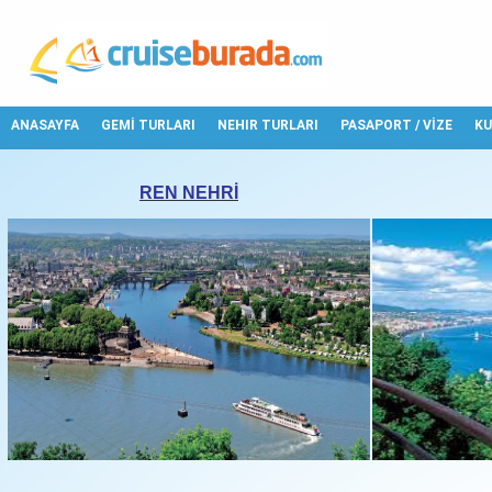
ANASAYFA
GEMİ TURLARI
NEHIR TURLARI
PASAPORT / VİZE
K
REN NEHRİ